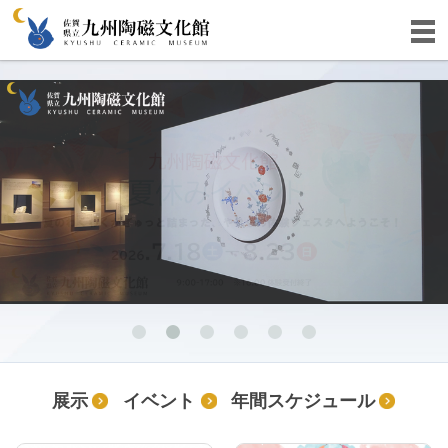
1
2
3
4
5
6
展示
イベント
年間スケジュール