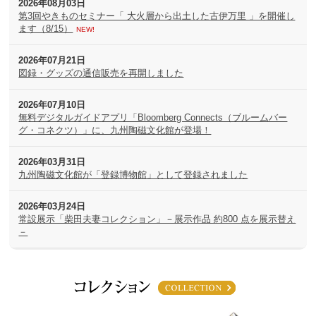
2026年08月03日
第3回やきものセミナー「 大火層から出土した古伊万里 」を開催し
ます（8/15）
NEW!
2026年07月21日
図録・グッズの通信販売を再開しました
2026年07月10日
無料デジタルガイドアプリ「Bloomberg Connects（ブルームバー
グ・コネクツ）」に、九州陶磁文化館が登場！
2026年03月31日
九州陶磁文化館が「登録博物館」として登録されました
2026年03月24日
常設展示「柴田夫妻コレクション」－展示作品 約800 点を展示替え
－